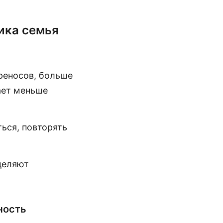
ика семья
реносов, больше
ает меньше
ься, повторять
деляют
ность