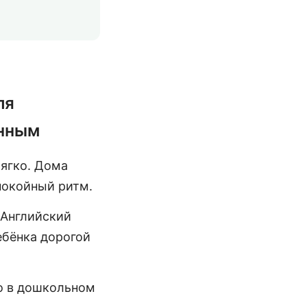
ля
анным
мягко. Дома
покойный ритм.
 Английский
ебёнка дорогой
но в дошкольном