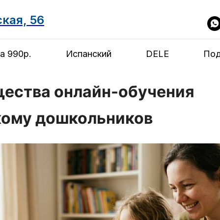
ская, 56
а 990р.
Испанский
DELE
Под
ества онлайн-обучения
кому дошкольников