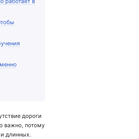
о работает в
чтобы
бучения
именно
утствие дороги
то важно, потому
 и длинных.