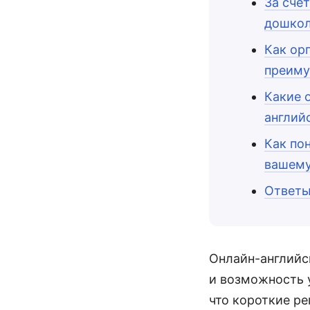
За счё
дошкол
Как ор
преиму
Какие 
англий
Как по
вашему
Ответы
Онлайн-английск
и возможность у
что короткие р