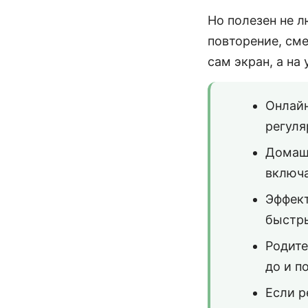
Но полезен не л
повторение, сме
сам экран, а на
Онлайн
регуля
Домашн
включа
Эффект
быстры
Родите
до и п
Если р