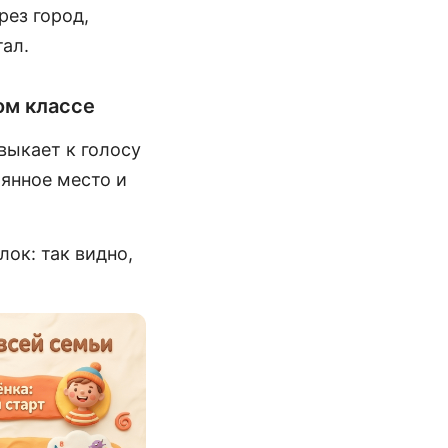
рез город,
тал.
ом классе
выкает к голосу
оянное место и
ок: так видно,