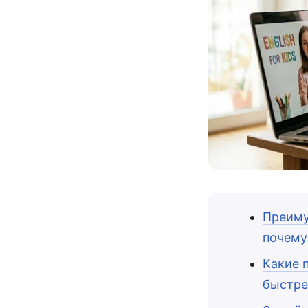
Преиму
почему
Какие 
быстре