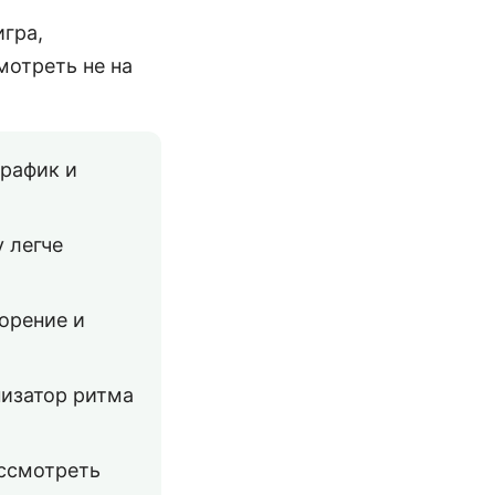
игра,
мотреть не на
график и
 легче
торение и
низатор ритма
ассмотреть