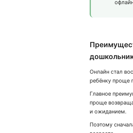
офлайн
Преимущест
дошкольник
Онлайн стал во
ребёнку проще п
Главное преимущ
проще возвраща
и ожиданием.
Поэтому сначал