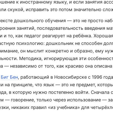
шение к иностранному языку, и если занятия асс
ли скукой, исправить это потом значительно сло
тексте дошкольного обучения — это не просто на
роения занятий, последовательность введения ма
 и то, как педагог реагирует на ребёнка. Хороша
астную психологию: дошкольник не способен дол
нимание, он мыслит конкретно и образно, ему ну
ельности. Методика, игнорирующая эти особеннос
 — независимо от того, как красиво она описана 
р
Биг Бен
, работающий в Новосибирске с 1996 года
 на принципе, что язык — это не предмет, котор
еда, в которую нужно постепенно войти. Сначала 
м — говорение, только через использование — за
зки, никаких правил «из учебника» для четырёхл