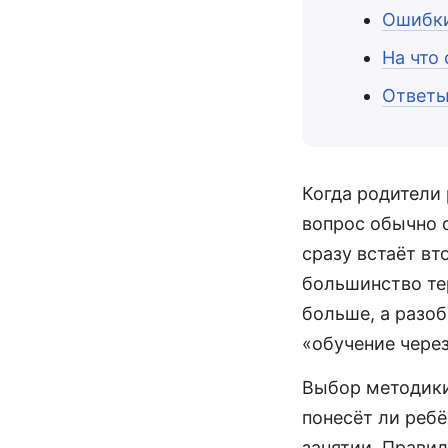
Ошибки
На что
Ответы
Когда родители
вопрос обычно о
сразу встаёт вт
большинство те
больше, а разоб
«обучение через
Выбор методики 
понесёт ли ребё
занятии. Прави