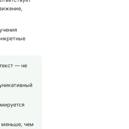
движение,
учения
конкретные
текст — не
муникативный
рмируется
 меньше, чем