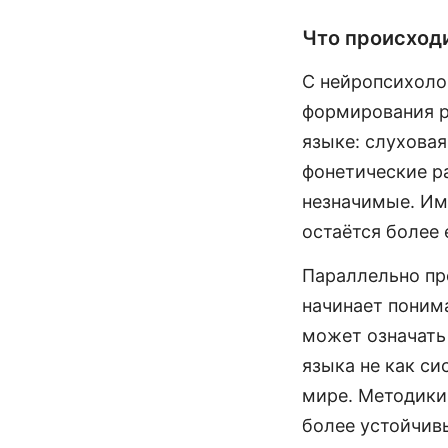
Что происходи
С нейропсихолог
формирования р
языке: слуховая
фонетические р
незначимые. Им
остаётся более 
Параллельно пр
начинает понима
может означать
языка не как си
мире. Методики
более устойчивы