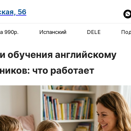
ская, 56
а 990р.
Испанский
DELE
Под
и обучения английскому
иков: что работает