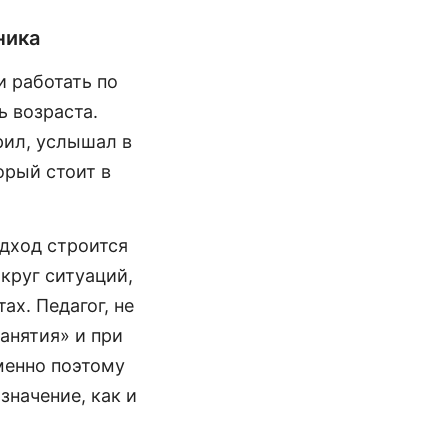
ника
 работать по
ь возраста.
рил, услышал в
орый стоит в
дход строится
круг ситуаций,
ах. Педагог, не
анятия» и при
Именно поэтому
значение, как и