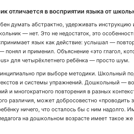
к отличается в восприятии языка от школь
бен думать абстрактно, удерживать инструкцию и
ольник — нет. Это не недостаток, это особенност
принимает язык как действие: услышал — повто
— понял и применил. Объяснение «это глагол, кот
ous» для четырёхлетнего ребёнка — просто шум.
ринципиально при выборе методики. Школьный по
 текстов и системы упражнений. Дошкольный — во
ий и многократного повторения в разных контекст
го различия, может добросовестно «проводить з
ребёнку ничего, что осталось бы с ним надолго. 
едагога на дошкольном возрасте имеет такое же 