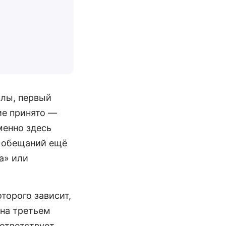
олы, первый
ие принято —
менно здесь
х обещаний ещё
а» или
торого зависит,
 на третьем
оответствует