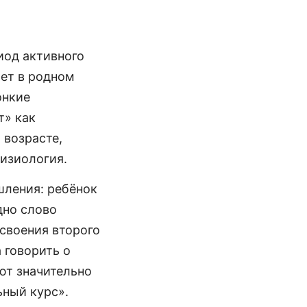
иод активного
ает в родном
онкие
т» как
 возрасте,
физиология.
шления: ребёнок
дно слово
своения второго
 говорить о
ют значительно
ьный курс».