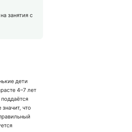
на занятия с
нькие дети
зрасте 4–7 лет
 поддаётся
 значит, что
еправильный
уется