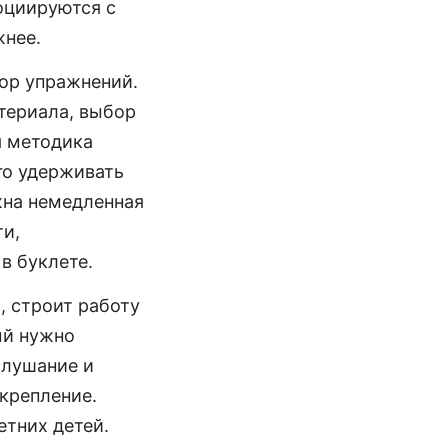
оциируются с
жнее.
бор упражнений.
териала, выбор
я методика
го удерживать
жна немедленная
ти,
в буклете.
, строит работу
ый нужно
слушание и
крепление.
етних детей.