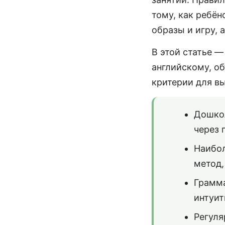
тому, как ребён
образы и игру, 
В этой статье 
английскому, об
критерии для вы
Дошкол
через 
Наибол
метод,
Грамма
интуит
Регуля