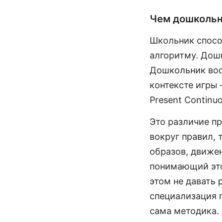
Чем дошкольни
Школьник спосо
алгоритму. Дошк
Дошкольник вос
контексте игры 
Present Continu
Это различие п
вокруг правил,
образов, движен
понимающий это
этом не давать 
специализация п
сама методика.