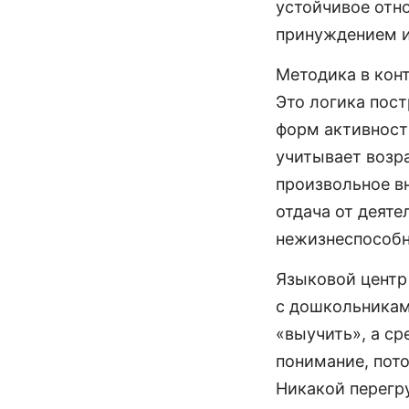
устойчивое отно
принуждением и
Методика в кон
Это логика пост
форм активности
учитывает возр
произвольное в
отдача от деят
нежизнеспособна
Языковой цент
с дошкольниками
«выучить», а ср
понимание, пото
Никакой перегру