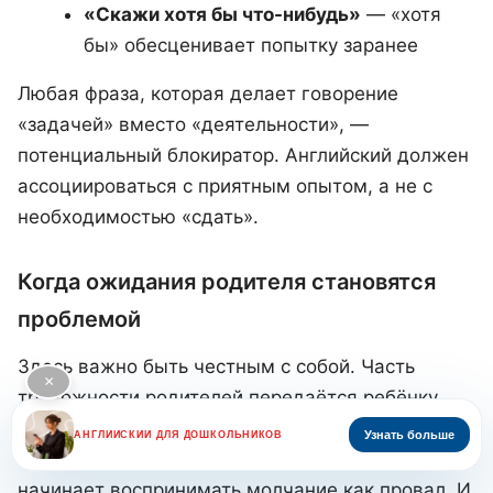
«Скажи хотя бы что-нибудь»
— «хотя
бы» обесценивает попытку заранее
Любая фраза, которая делает говорение
«задачей» вместо «деятельности», —
потенциальный блокиратор. Английский должен
ассоциироваться с приятным опытом, а не с
необходимостью «сдать».
Когда ожидания родителя становятся
проблемой
Здесь важно быть честным с собой. Часть
×
тревожности родителей передаётся ребёнку
напрямую. Если каждое занятие заканчивается
Узнать больше
АНГЛИЙСКИЙ ДЛЯ ДОШКОЛЬНИКОВ
вопросом «Ну что, говорил сегодня?» — ребёнок
начинает воспринимать молчание как провал. И