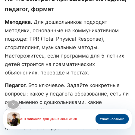
педагог, формат
Методика.
Для дошкольников подходят
методики, основанные на коммуникативном
подходе: TPR (Total Physical Response),
сторителлинг, музыкальные методы.
Насторожитесь, если программа для 5-летних
детей строится на грамматических
объяснениях, переводе и тестах.
Педагог.
Это ключевое. Задайте конкретные
вопросы: какое у педагога образование, есть ли
опыт именно с дошкольниками, какие
×
сертификаты. Но кроме документов — смотрите
на взаимодействие: как педагог говорит с
Узнать больше
АНГЛИЙСКИЙ ДЛЯ ДОШКОЛЬНИКОВ
детьми, как реагирует на ошибки, как