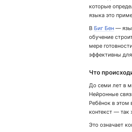
которые опреде
языка это приме
В
Биг Бен
— язык
обучение строит
мере готовности
эффективны для
Что происходи
До семи лет в 
Нейронные связ
Ребёнок в этом 
контекст — так 
Это означает к