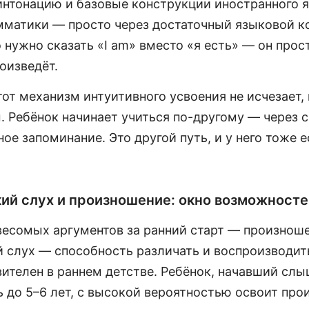
интонацию и базовые конструкции иностранного я
мматики — просто через достаточный языковой ко
о нужно сказать «I am» вместо «я есть» — он прос
роизведёт.
тот механизм интуитивного усвоения не исчезает,
 Ребёнок начинает учиться по-другому — через с
ное запоминание. Это другой путь, и у него тоже е
ий слух и произношение: окно возможносте
весомых аргументов за ранний старт — произноше
 слух — способность различать и воспроизводит
вителен в раннем детстве. Ребёнок, начавший сл
 до 5–6 лет, с высокой вероятностью освоит про