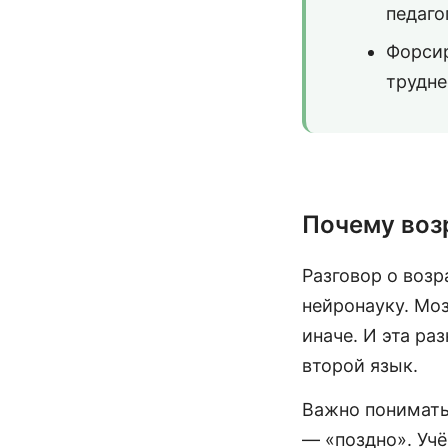
педаго
Форсир
трудне
Почему воз
Разговор о возр
нейронауку. Моз
иначе. И эта ра
второй язык.
Важно понимать:
— «поздно». Учё