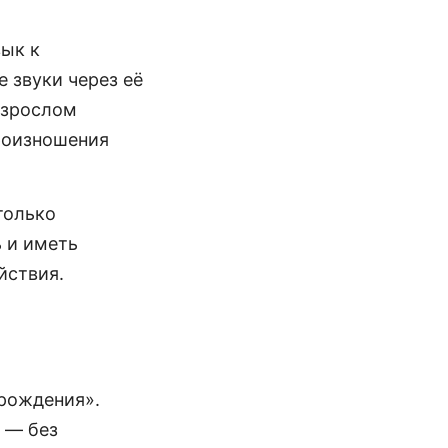
вык к
 звуки через её
взрослом
произношения
только
 и иметь
йствия.
 рождения».
 — без