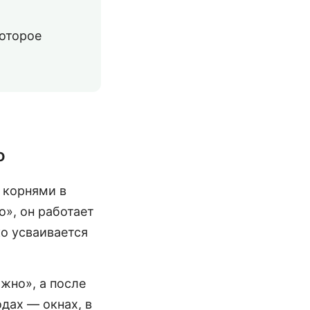
которое
о
 корнями в
о», он работает
ко усваивается
жно», а после
дах — окнах, в