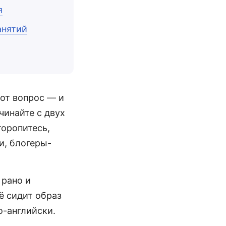
я
анятий
от вопрос — и
чинайте с двух
торопитесь,
и, блогеры-
 рано и
ё сидит образ
о-английски.