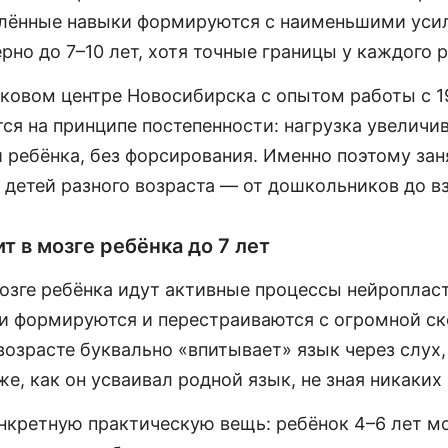
лённые навыки формируются с наименьшими уси
рно до 7–10 лет, хотя точные границы у каждого р
овом центре Новосибирска с опытом работы с 1
ся на принципе постепенности: нагрузка увеличи
 ребёнка, без форсирования. Именно поэтому зан
 детей разного возраста — от дошкольников до в
т в мозге ребёнка до 7 лет
мозге ребёнка идут активные процессы нейроплас
и формируются и перестраиваются с огромной с
возрасте буквально «впитывает» язык через слух,
же, как он усваивал родной язык, не зная никаких
онкретную практическую вещь: ребёнок 4–6 лет м