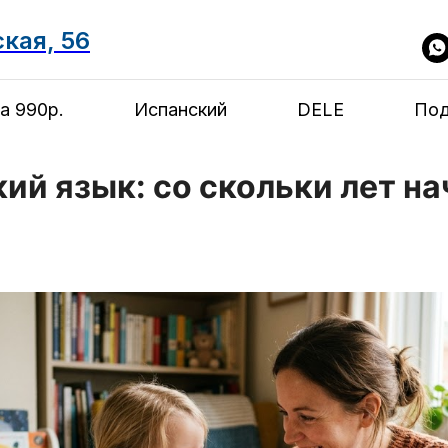
ская, 56
а 990р.
Испанский
DELE
Под
ий язык: со скольки лет н