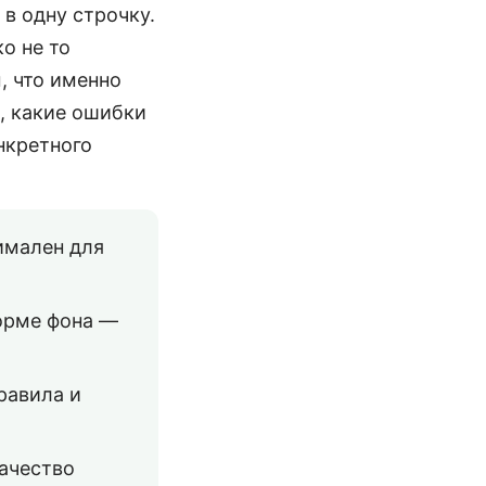
 в одну строчку.
о не то
, что именно
, какие ошибки
нкретного
имален для
форме фона —
равила и
качество