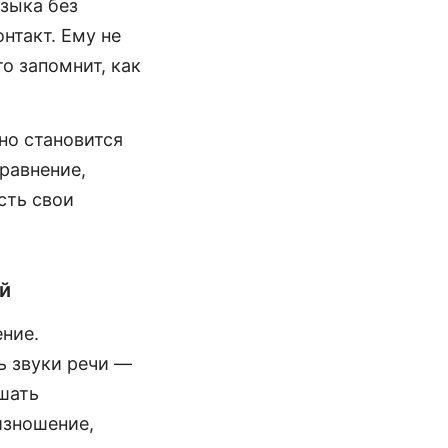
зыка без
нтакт. Ему не
то запомнит, как
 но становится
равнение,
сть свои
й
ние.
ь звуки речи —
ышать
изношение,