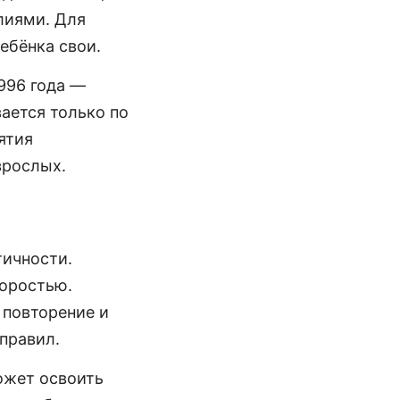
лиями. Для
ебёнка свои.
996 года —
вается только по
ятия
зрослых.
тичности.
коростью.
 повторение и
 правил.
ожет освоить