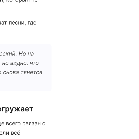
ат песни, где
сский. Но на
 но видно, что
и снова тянется
регружает
е всего связан с
сли всё