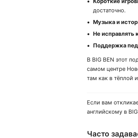
Короткие игров
достаточно.
Музыка и истор
Не исправлять 
Поддержка педа
В BIG BEN этот по
самом центре Ново
там как в тёплой 
Если вам откликае
английскому в BIG
Часто задав