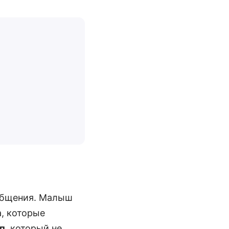
 общения. Малыш
а, которые
п
, который не