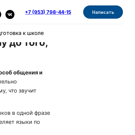
+7 (953) 798-44-15
Написать
готовка к школе
у до того,
особ общения и
лельно
у, что звучит
ыков в одной фразе
еляет языки по