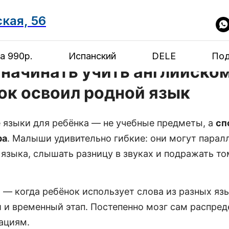
ская, 56
а 990р.
Испанский
DELE
Под
начинать учить английском
ок освоил родной язык
е языки для ребёнка — не учебные предметы, а
сп
ра
. Малыши удивительно гибкие: они могут парал
языка, слышать разницу в звуках и подражать том
 — когда ребёнок использует слова из разных яз
 и временный этап. Постепенно мозг сам распред
ациям.