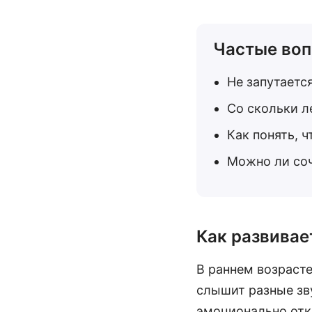
Частые воп
Не запутается
Со скольки л
Как понять, 
Можно ли соч
Как развивае
В раннем возраст
слышит разные зву
эмоционально от