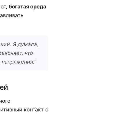
рот,
богатая среда
лавливать
кий. Я думала,
ъясняет, что
з напряжения.
”
лей
ного
итивный контакт с