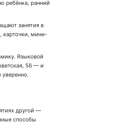
ию ребёнка, ранний
ращают занятия в
, карточки, мини-
амику. Языковой
оветская, 56 — и
 уверенно.
нятиях другой —
азные способы