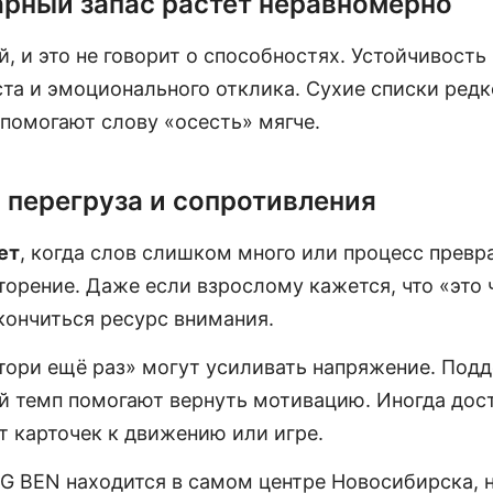
рный запас растёт неравномерно
й, и это не говорит о способностях. Устойчивость
ста и эмоционального отклика. Сухие списки редк
помогают слову «осесть» мягче.
 перегруза и сопротивления
ет
, когда слов слишком много или процесс превр
орение. Даже если взрослому кажется, что «это ч
кончиться ресурс внимания.
тори ещё раз» могут усиливать напряжение. Под
ой темп помогают вернуть мотивацию. Иногда дос
т карточек к движению или игре.
G BEN находится в самом центре Новосибирска, 