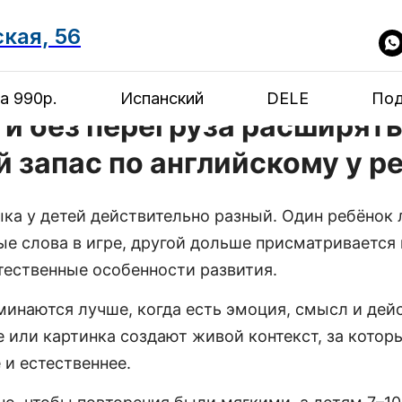
ская, 56
а 990р.
Испанский
DELE
Под
 и без перегруза расширят
 запас по английскому у р
ка у детей действительно разный. Один ребёнок 
е слова в игре, другой дольше присматривается 
тественные особенности развития.
инаются лучше, когда есть эмоция, смысл и дейс
 или картинка создают живой контекст, за котор
 и естественнее.