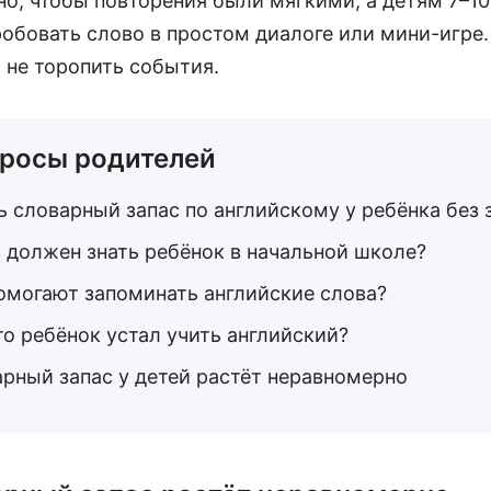
о, чтобы повторения были мягкими, а детям 7–10
обовать слово в простом диалоге или мини-игре
 не торопить события.
росы родителей
ь словарный запас по английскому у ребёнка без
 должен знать ребёнок в начальной школе?
омогают запоминать английские слова?
то ребёнок устал учить английский?
рный запас у детей растёт неравномерно