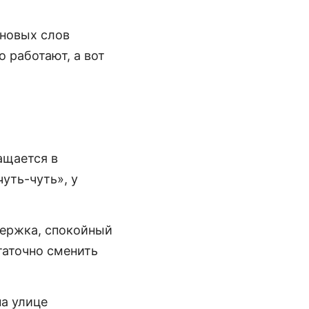
 новых слов
о работают, а вот
ащается в
уть-чуть», у
держка, спокойный
таточно сменить
на улице