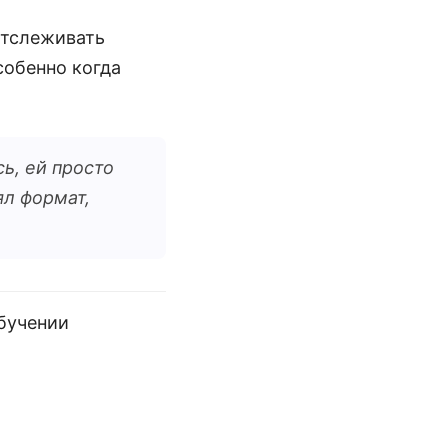
отслеживать
собенно когда
ь, ей просто
ял формат,
обучении