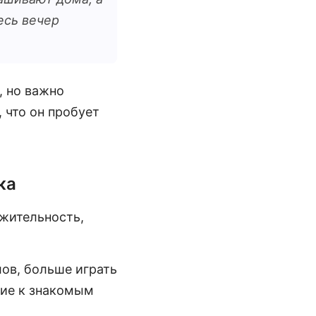
есь вечер
, но важно
 что он пробует
ка
ажительность,
ов, больше играть
ние к знакомым