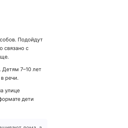
собов. Подойдут
о связано с
още.
 Детям 7–10 лет
в речи.
на улице
 формате дети
рашивают дома, а