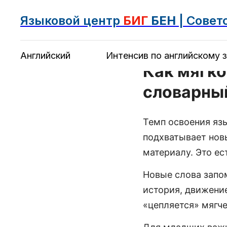
Языковой центр
БИГ
БЕН
| Совет
Английский
Интенсив по английскому з
Как мягко
словарный
Темп освоения язы
подхватывает новы
материалу. Это ес
Новые слова запом
история, движение
«цепляется» мягче