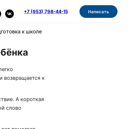
+7 (953) 798-44-15
Написать
готовка к школе
ь
ебёнка
легко
и возвращается к
твие. А короткая
ый слово