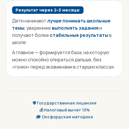
Результат через 2–3 месяца:
Дети начинают
лучше понимать школьные
темы
, увереннее
выполнять задания
и
получают более
стабильные результаты
в
школе.
А главное — формируется база, на которую
можно спокойно опираться дальше, без
«гонки» перед экзаменами в старших классах.
🛡️ Государственная лицензия
💰 Налоговый вычет 13%
🎓 Оксфордская методика