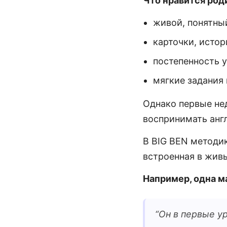
Что нравится род
живой, понятны
карточки, истор
постепенность у
мягкие задания
Однако первые не
воспринимать англ
В BIG BEN методик
встроенная в жив
Например, одна м
“
Он в первые ур