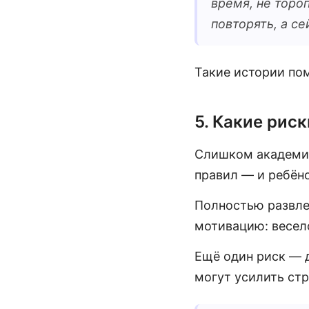
время, не торо
повторять, а с
Такие истории по
5. Какие рис
Слишком академич
правил — и ребёно
Полностью развле
мотивацию: весело
Ещё один риск — 
могут усилить стр