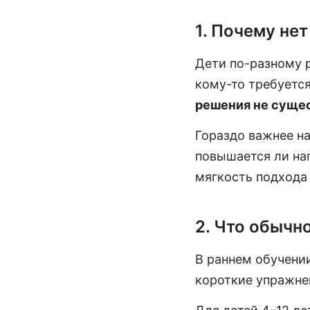
1. Почему не
Дети по-разному р
кому-то требуетс
решения не суще
Гораздо важнее на
повышается ли нап
мягкость подхода
2. Что обычн
В раннем обучени
короткие упражне