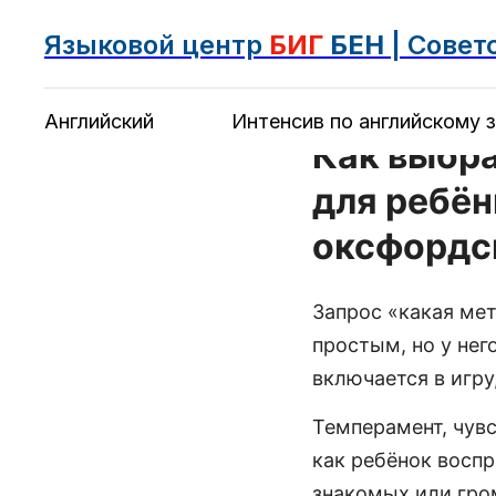
Языковой центр
БИГ
БЕН
| Совет
Английский
Интенсив по английскому з
Как выбра
для ребён
оксфордс
Запрос «какая ме
простым, но у нег
включается в игру
Темперамент, чувс
как ребёнок воспр
знакомых или гром